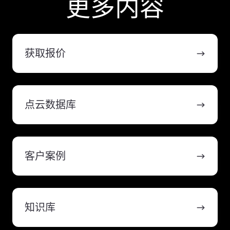
更多内容
获
取
获取报价
报
价
点
云
点云数据库
数
据
库
客
户
客户案例
案
例
知
识
知识库
库