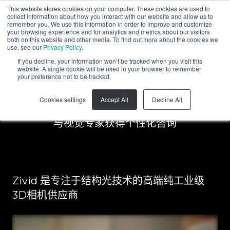
This website stores cookies on your computer. These cookies are used to
collect information about how you interact with our website and allow us to
ZH-CN
remember you. We use this information in order to improve and customize
your browsing experience and for analytics and metrics about our visitors
both on this website and other media. To find out more about the cookies we
use, see our
Privacy Policy
.
免费预订demo演
If you decline, your information won’t be tracked when you visit this
website. A single cookie will be used in your browser to remember
your preference not to be tracked.
示
Cookies settings
Accept All
Decline All
与视觉专家获得个性化咨询
Zivid 是专注于结构光技术的高端纯工业级
3D相机供应商