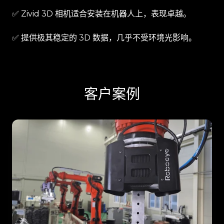
✅ Zivid 3D 相机适合安装在机器人上，表现卓越。
✅ 提供极其稳定的 3D 数据，几乎不受环境光影响。
客户案例
ING
Robotics'
all-
in-
one
3D
vision
solution
for