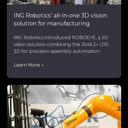
manufacturing
ING Robotics' all-in-one 3D vision
solution for manufacturing
ING Robotics introduced ROBOEYE, a 3D
vision solution combining the Zivid 2+ L110
3D for precision assembly automation
Learn More →
Innodura's
complex
parts
hanging
solution
for