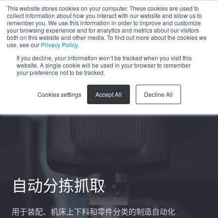
This website stores cookies on your computer. These cookies are used to
collect information about how you interact with our website and allow us to
ZH-CN
remember you. We use this information in order to improve and customize
your browsing experience and for analytics and metrics about our visitors
both on this website and other media. To find out more about the cookies we
use, see our
Privacy Policy
.
If you decline, your information won’t be tracked when you visit this
website. A single cookie will be used in your browser to remember
your preference not to be tracked.
Cookies settings
Accept All
Decline All
自动分拣抓取
用于装配、机床上下料和零件分类的制造自动化