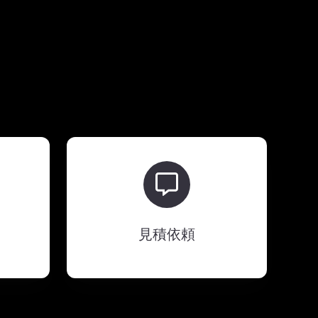
見
積
依
頼
見積依頼