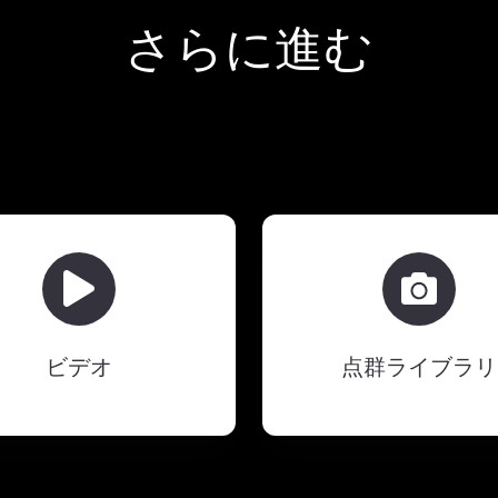
さらに進む
ビ
点
デ
群
オ
ラ
イ
ブ
ビデオ
点群ライブラリ
ラ
リ