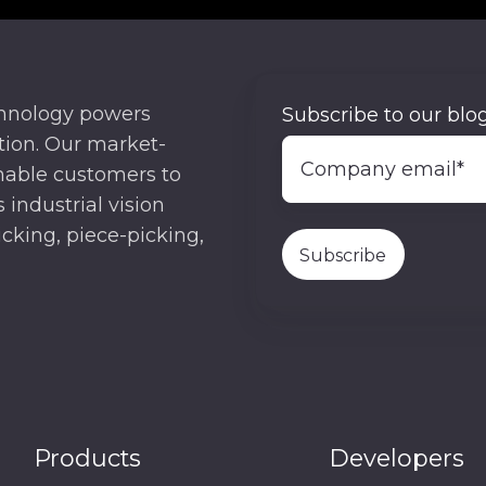
chnology powers
Subscribe to our blog
ion. Our market-
nable customers to
 industrial vision
cking, piece-picking,
Products
Developers