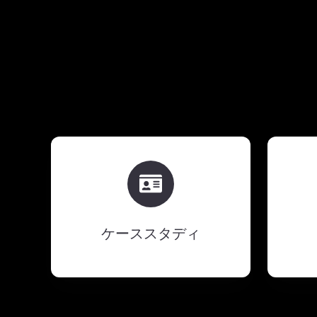
ケ
ー
ス
ス
タ
ケーススタディ
デ
ィ