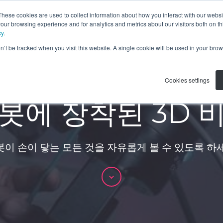
These cookies are used to collect information about how you interact with our webs
제품
응용 분야
리소스
our browsing experience and for analytics and metrics about our visitors both on th
cy
.
on’t be tracked when you visit this website. A single cookie will be used in your b
Cookies settings
봇에 장착된 3D 
봇이 손이 닿는 모든 것을 자유롭게 볼 수 있도록 하세
스
크
롤