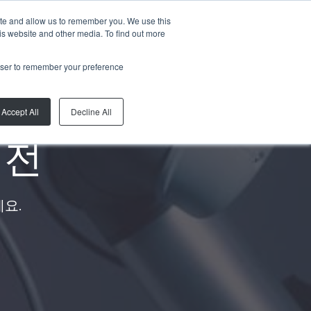
ite and allow us to remember you. We use this
KO
회사
is website and other media. To find out more
rowser to remember your preference
Accept All
Decline All
비전
요.