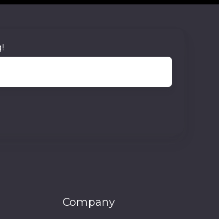
다
운
로
!
드
Company