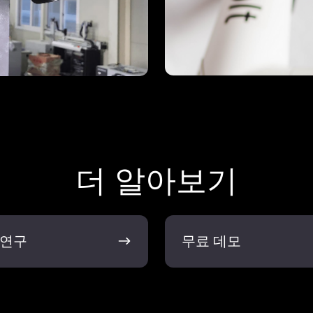
더 알아보기
무
 연구
무료 데모
료
데
모