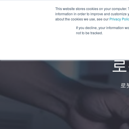
This website stores cookies on your computer. 
information in order to improve and customize y
about the cookies we use, see our
Privacy Poli
If you decline, your information w
not to be tracked.
로
로