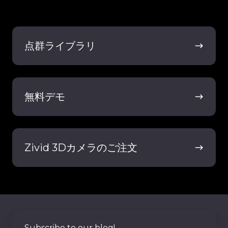
点
群
点群ライブラリ
ラ
イ
ブ
無
ラ
料
無料デモ
リ
デ
モ
Zivid
3D
Zivid 3Dカメラのご注文
カ
メ
ラ
の
ご
注
Subscribe to our blog!