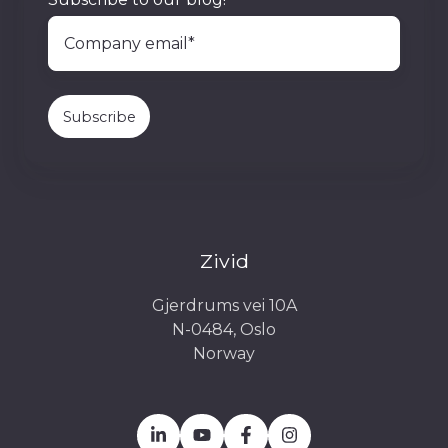
文
Zivid
Gjerdrums vei 10A
N-0484, Oslo
Norway