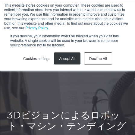
This website stores cookies on your computer. These cookies are used to
collect information about how you interact with our website and allow us to
JA
remember you. We use this information in order to improve and customize
your browsing experience and for analytics and metrics about our visitors
both on this website and other media. To find out more about the cookies we
use, see our
Privacy Policy
.
If you decline, your information won’t be tracked when you visit this
website. A single cookie will be used in your browser to remember
your preference not to be tracked.
Cookies settings
Accept All
Decline All
3Dビジョンによるロボッ
ト・マシン・テンディング