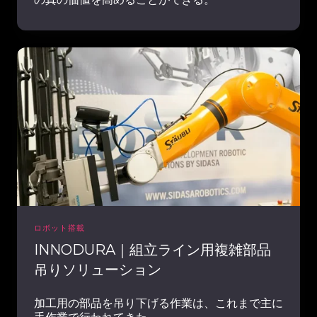
ル・
ソ
リ
INNODURA
ュ
｜
ー
組
シ
立
ョ
ラ
ン
イ
ン
用
複
雑
部
ロボット搭載
品
INNODURA｜組立ライン用複雑部品
吊
吊りソリューション
り
ソ
加工用の部品を吊り下げる作業は、これまで主に
リ