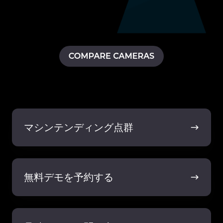
マ
シ
マシンテンディング点群
ン
テ
ン
無
デ
料
無料デモを予約する
ィ
デ
ン
モ
グ
を
見
点