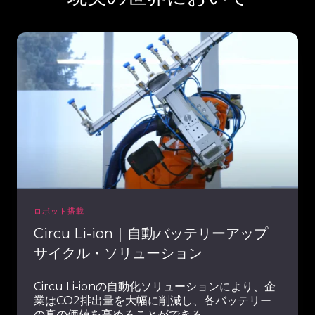
Circu
Li-
ion
｜
自
動
バ
ッ
テ
リ
ー
ロボット搭載
ア
Circu Li-ion｜自動バッテリーアップ
ッ
サイクル・ソリューション
プ
サ
Circu Li-ionの自動化ソリューションにより、企
イ
業はCO2排出量を大幅に削減し、各バッテリー
ク
の真の価値を高めることができる。