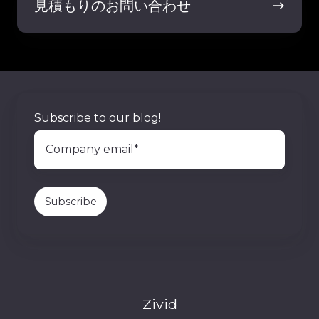
予
積
見積もりのお問い合わせ
群
約
も
す
り
る
の
お
問
い
Subscribe to our blog!
合
わ
せ
Zivid