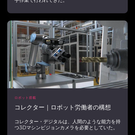
手作業で行われてきた。
ュ
ー
シ
コ
ョ
レ
ン
ク
タ
ー
｜
ロ
ボ
ッ
ト
労
ロボット搭載
働
コレクター｜ロボット労働者の構想
者
の
コレクター・デジタルは、人間のような能力を持
構
つ3Dマシンビジョンカメラを必要としていた。
想