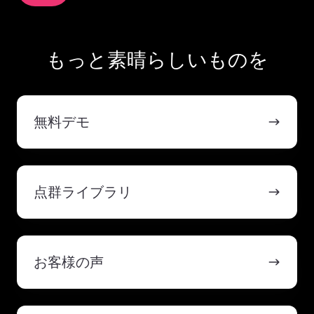
もっと素晴らしいものを
無
料
無料デモ
デ
モ
点
群
点群ライブラリ
ラ
イ
ブ
お
ラ
客
お客様の声
リ
様
の
声
ナ