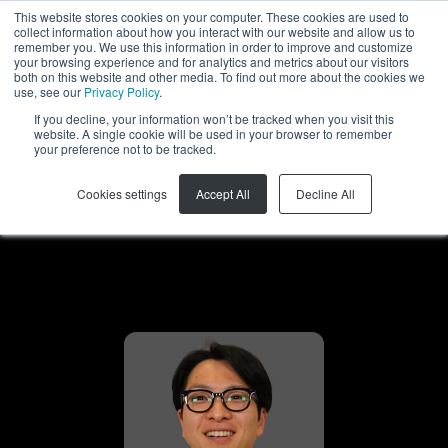
This website stores cookies on your computer. These cookies are used to
collect information about how you interact with our website and allow us to
JA
remember you. We use this information in order to improve and customize
your browsing experience and for analytics and metrics about our visitors
both on this website and other media. To find out more about the cookies we
use, see our
Privacy Policy
.
If you decline, your information won’t be tracked when you visit this
website. A single cookie will be used in your browser to remember
your preference not to be tracked.
見積もりを取得
Cookies settings
Accept All
Decline All
すぐにご連絡致します。